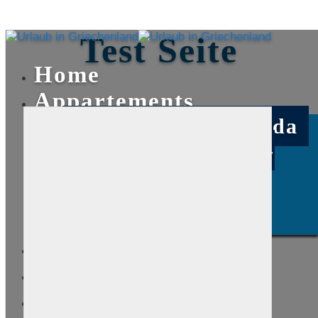
Test Seite
Home
Appartements
Appartement Ananda
Appartement Ying-
Yang
Appartement Blue
Horizon
Region
Impressionen
Kontakt